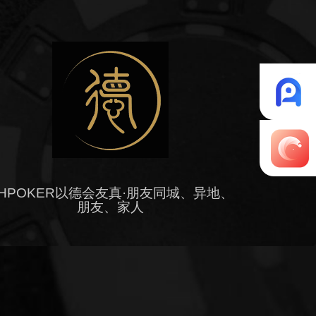
HPOKER以德会友真·朋友同城、异地、
朋友、家人