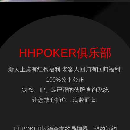
HHPOKER俱乐部
新人上桌有红包福利
老客人回归有回归福利!
100%公平公正
GPS、IP、最严密的伙牌查询系统
让您放心捕鱼，满载而归!
HHPOKER以德会友
约局神器，想约就约