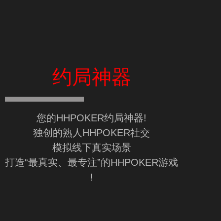
约局神器
您的HHPOKER约局神器!
独创的熟人HHPOKER社交
模拟线下真实场景
打造“最真实、最专注”的HHPOKER游戏
!