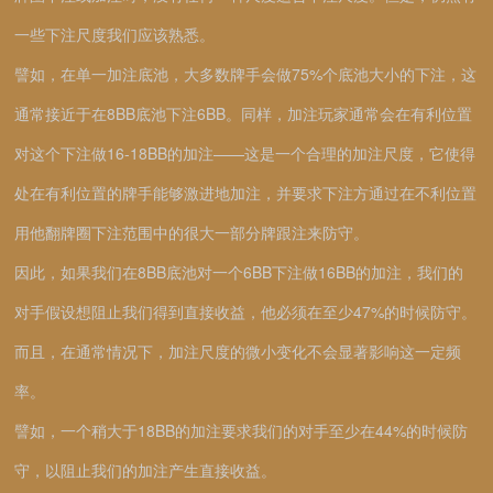
一些下注尺度我们应该熟悉。
譬如，在单一加注底池，大多数牌手会做75%个底池大小的下注，这
通常接近于在8BB底池下注6BB。同样，加注玩家通常会在有利位置
对这个下注做16-18BB的加注——这是一个合理的加注尺度，它使得
处在有利位置的牌手能够激进地加注，并要求下注方通过在不利位置
用他翻牌圈下注范围中的很大一部分牌跟注来防守。
因此，如果我们在8BB底池对一个6BB下注做16BB的加注，我们的
对手假设想阻止我们得到直接收益，他必须在至少47%的时候防守。
而且，在通常情况下，加注尺度的微小变化不会显著影响这一定频
率。
譬如，一个稍大于18BB的加注要求我们的对手至少在44%的时候防
守，以阻止我们的加注产生直接收益。