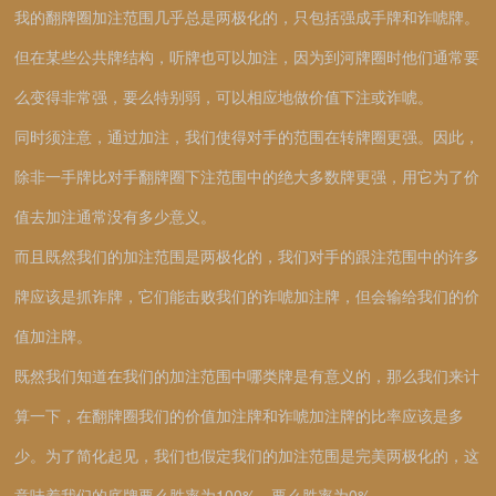
我的翻牌圈加注范围几乎总是两极化的，只包括强成手牌和诈唬牌。
但在某些公共牌结构，听牌也可以加注，因为到河牌圈时他们通常要
么变得非常强，要么特别弱，可以相应地做价值下注或诈唬。
同时须注意，通过加注，我们使得对手的范围在转牌圈更强。因此，
除非一手牌比对手翻牌圈下注范围中的绝大多数牌更强，用它为了价
值去加注通常没有多少意义。
而且既然我们的加注范围是两极化的，我们对手的跟注范围中的许多
牌应该是抓诈牌，它们能击败我们的诈唬加注牌，但会输给我们的价
值加注牌。
既然我们知道在我们的加注范围中哪类牌是有意义的，那么我们来计
算一下，在翻牌圈我们的价值加注牌和诈唬加注牌的比率应该是多
少。为了简化起见，我们也假定我们的加注范围是完美两极化的，这
意味着我们的底牌要么胜率为100%，要么胜率为0%。