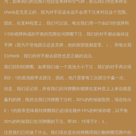
为，如果我们的范围只包括坚果牌和空气牌，那么我们用坚果牌去
check是无意义的，因为对手应该永远不会用下注来对抗这个范围。
因此，在某种程度上，我们可以说，每次我们用一个由2/3价值牌和
1/3诈唬牌构成的平衡的范围在河牌圈下注，我们的对手都会输掉这
手牌（因为不管他跟注还是弃牌，他的期望值都是零。）。而每次我
们check，我们的对手都会获胜也是正确的说法。
我们回到转牌圈。如果我们做一个底池大小下注，我们的对手再次得
到2：1的底池赔率去跟注，因此，他只需要每三次跟注中赢一次。
但是，我们还记得，所有我们的河牌圈诈唬牌在某种意义上来说都是
赢利的牌，既然当我们河牌圈下注时，30%的时候能取胜，现在给出
2：1的赔率意味着转牌圈我们必须在额外15%的时候诈唬，以平衡
30%的时候我们在河牌圈的下注。即30：15等于2：１。
注意我们已经做了什么。我们现在是在转牌圈用我们翻牌圈范围中的