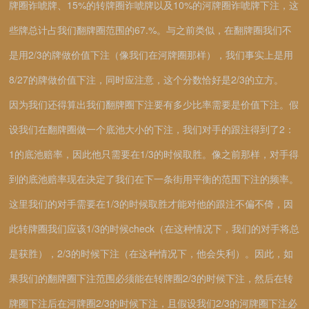
牌圈诈唬牌、15%的转牌圈诈唬牌以及10%的河牌圈诈唬牌下注，这
些牌总计占我们翻牌圈范围的67.%。与之前类似，在翻牌圈我们不
是用2/3的牌做价值下注（像我们在河牌圈那样），我们事实上是用
8/27的牌做价值下注，同时应注意，这个分数恰好是2/3的立方。
因为我们还得算出我们翻牌圈下注要有多少比率需要是价值下注。假
设我们在翻牌圈做一个底池大小的下注，我们对手的跟注得到了2：
1的底池赔率，因此他只需要在1/3的时候取胜。像之前那样，对手得
到的底池赔率现在决定了我们在下一条街用平衡的范围下注的频率。
这里我们的对手需要在1/3的时候取胜才能对他的跟注不偏不倚，因
此转牌圈我们应该1/3的时候check（在这种情况下，我们的对手将总
是获胜），2/3的时候下注（在这种情况下，他会失利）。因此，如
果我们的翻牌圈下注范围必须能在转牌圈2/3的时候下注，然后在转
牌圈下注后在河牌圈2/3的时候下注，且假设我们2/3的河牌圈下注必